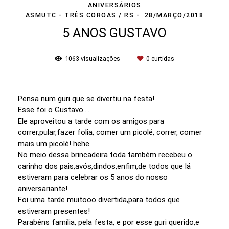
ANIVERSÁRIOS
ASMUTC - TRÊS COROAS / RS
28/MARÇO/2018
5 ANOS GUSTAVO
1063
visualizações
0
curtidas
Pensa num guri que se divertiu na festa!
Esse foi o Gustavo....
Ele aproveitou a tarde com os amigos para
correr,pular,fazer folia, comer um picolé, correr, comer
mais um picolé! hehe
No meio dessa brincadeira toda também recebeu o
carinho dos pais,avós,dindos,enfim,de todos que lá
estiveram para celebrar os 5 anos do nosso
aniversariante!
Foi uma tarde muitooo divertida,para todos que
estiveram presentes!
Parabéns família, pela festa, e por esse guri querido,e