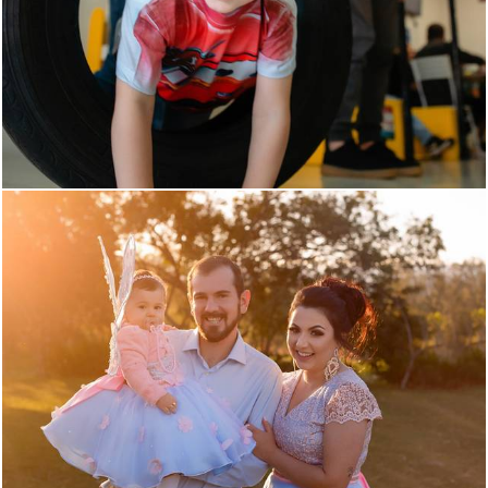
1052
0
923
0