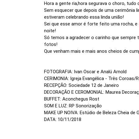
Hora a gente ria,hora segurava o choro, tudo 
Sem esquecer que depois de uma cerimônia lin
estiveram celebrando essa linda união!
Sei que esse amor é forte feito uma rocha, e 
noite!
Só temos a agradecer o carinho que sempre ti
fotos!
Que venham mais e mais anos cheios de cump
FOTOGRAFIA: Ivan Oscar e Analú Arnold
CERIMONIA: Igreja Evangélica - Três Coroas/
RECEPÇÃO: Sociedade 12 de Janeiro
DECORAÇÃO E CEROMONIAL: Maurea Decora
BUFFET: Aconchegus Rost
SOM E LUZ: RP Sonorização
MAKE UP NOIVA: Estúdio de Beleza Cheia de 
DATA: 10/11/2018