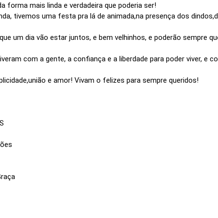
da forma mais linda e verdadeira que poderia ser!
da, tivemos uma festa pra lá de animada,na presença dos dindos,da
que um dia vão estar juntos, e bem velhinhos, e poderão sempre que
veram com a gente, a confiança e a liberdade para poder viver, e 
licidade,união e amor! Vivam o felizes para sempre queridos!
RS
ções
Graça