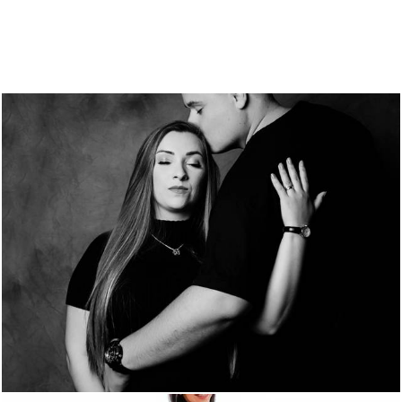
Quem viu também curtiu
729
0