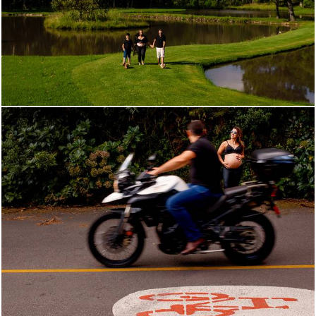
1253
44
1268
14