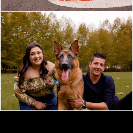
744
3
IVAN OSCAR FOTOGRAFIA
/
CONTATO