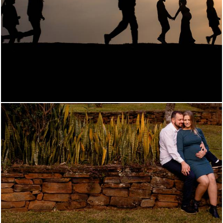
956
20
1040
2