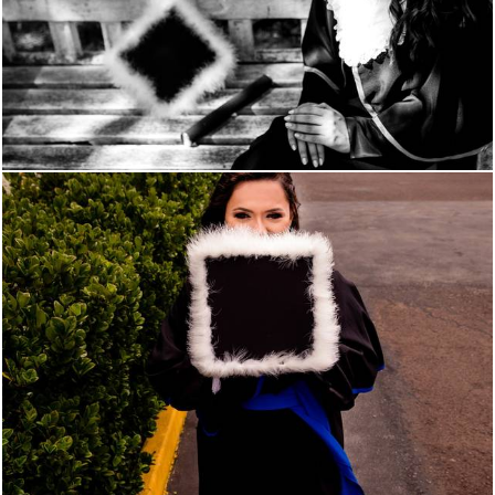
1510
0
1232
12