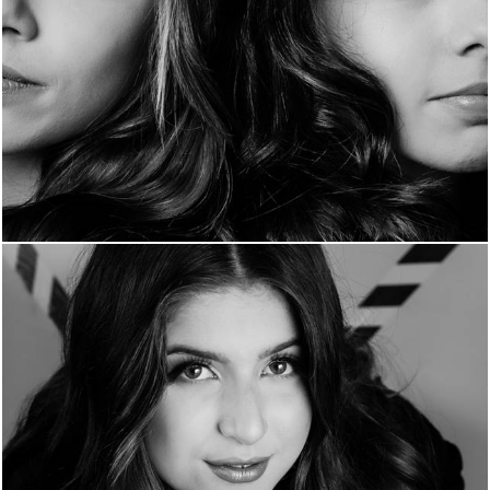
804
0
938
15